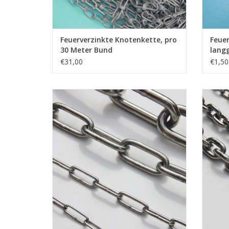
Feuerverzinkte Knotenkette, pro
Feuer
30 Meter Bund
langg
Mete
€31,00
€1,50
Niro Kette langgliedrig A4 - AISI 316,
Niro
Edelstahl Kette langgliedrig, nach DIN 763,
Edelsta
pro Meter.
ZUM WARENKORB HINZUFÜGEN
Z