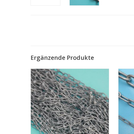
Ergänzende Produkte
Feuerverzinkte Knotenkette, pro 30 Meter
Fe
Bund
langg
ZUM WARENKORB HINZUFÜGEN
Z