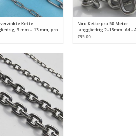
verzinkte Kette
Niro Kette pro 50 Meter
liedrig, 3 mm – 13 mm, pro
langgliedrig 2–13mm. A4 - A
r
316
€95,00
 Kette kurzgliedrig A4 - AISI 316,
hl Kette kurzgliedrig, nach DIN 766,
Niro Ankerkette, pro Meter.
UM WARENKORB HINZUFÜGEN