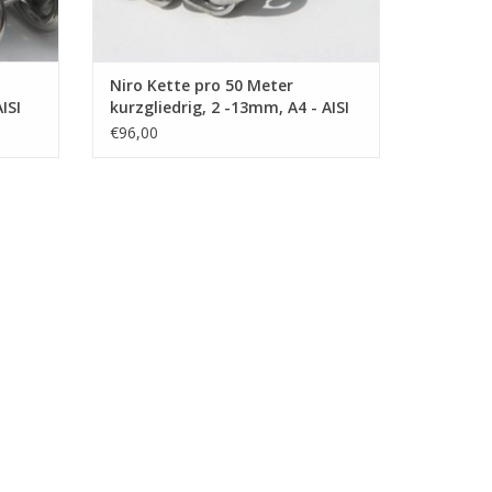
Niro Kette pro 50 Meter
ISI
kurzgliedrig, 2 -13mm, A4 - AISI
316
€96,00