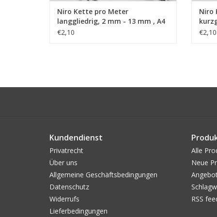
Niro Kette pro Meter
Niro 
langgliedrig, 2 mm - 13 mm , A4
kurzg
- AISI 316
316
€2,10
€2,10
Kundendienst
Produ
Privatrecht
Alle Pro
Über uns
Neue Pr
Allgemeine Geschäftsbedingungen
Angebo
Datenschutz
Schlagw
Widerrufs
RSS fee
Lieferbedingungen