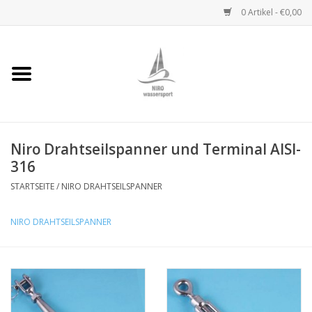
0 Artikel - €0,00
Startseite
Handwinden
Niro Drahtseilspanner und Terminal AISI-
Niro Ketten
316
Niro Drahtseile
STARTSEITE
/
NIRO DRAHTSEILSPANNER
NIRO DRAHTSEILSPANNER
Niro Zubehör
Wantenseile
Niro Deckbeschläge