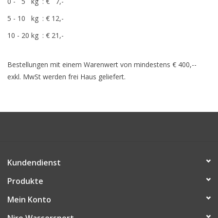
0 - 5 kg : € 7,-
5 - 10 kg : € 12,-
Niro Schäkel
10 - 20 kg : € 21,-
Niro Drahtseilspanner
Bestellungen mit einem Warenwert von mindestens € 400,--
Niro Haken
exkl. MwSt werden frei Haus geliefert.
Kundendienst
Produkte
Mein Konto
Niro Wassersport