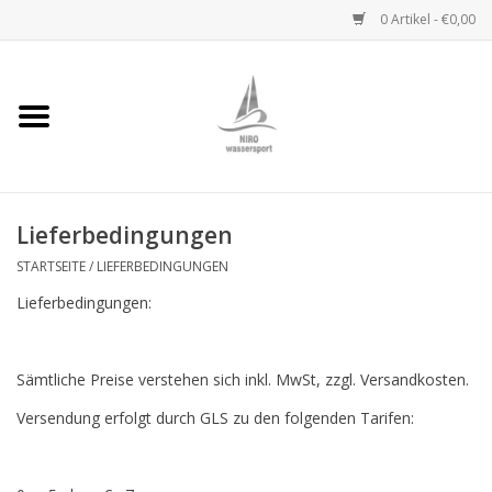
0 Artikel - €0,00
Startseite
Handwinden
Lieferbedingungen
Niro Ketten
STARTSEITE
/
LIEFERBEDINGUNGEN
Niro Drahtseile
Lieferbedingungen:
Niro Zubehör
Sämtliche Preise verstehen sich inkl. MwSt, zzgl. Versandkosten.
Wantenseile
Versendung erfolgt durch GLS zu den folgenden Tarifen:
Niro Deckbeschläge