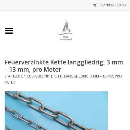
0 Artikel - €0,00
Startseite
Handwinden
Feuerverzinkte Kette langgliedrig, 3 mm
Niro Ketten
– 13 mm, pro Meter
STARTSEITE
/
FEUERVERZINKTE KETTE LANGGLIEDRIG, 3 MM – 13 MM, PRO
Niro Drahtseile
METER
Niro Zubehör
Wantenseile
Niro Deckbeschläge