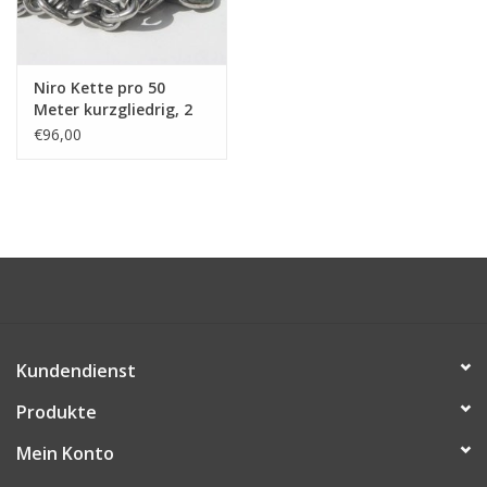
Niro Kette pro 50
Meter kurzgliedrig, 2
-13mm, A4 - AISI 316
€96,00
Kundendienst
Produkte
Mein Konto