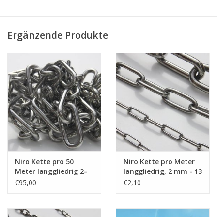
4mm
8mm
32mm
690kg
5mm
10mm
35mm
1.020kg
Ergänzende Produkte
6mm
12mm
42mm
1.220kg
7mm
14mm
49mm
1.935kg
8mm
16mm
52mm
2.550kg
10mm
20mm
66mm
4.080kg
13mm
26mm
82mm
6.520kg
Niro Kette pro 50
Niro Kette pro Meter
Meter langgliedrig 2–
langgliedrig, 2 mm - 13
13mm. A4 - AISI 316
mm , A4 - AISI 316
€95,00
€2,10