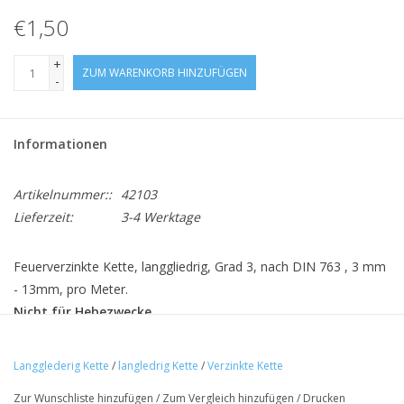
€1,50
+
ZUM WARENKORB HINZUFÜGEN
-
Informationen
Artikelnummer::
42103
Lieferzeit:
3-4 Werktage
Feuerverzinkte Kette, langgliedrig, Grad 3, nach DIN 763 , 3 mm
- 13mm, pro Meter.
Nicht für Hebezwecke.
Durchmesser
Innenbreite
Innenlänge
Mindestbruchlast
Langglederig Kette
/
langledrig Kette
/
Verzinkte Kette
3mm
6mm
26mm
355kg
Zur Wunschliste hinzufügen
/
Zum Vergleich hinzufügen
/
Drucken