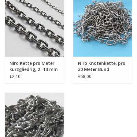
Niro Kette pro Meter
Niro Knotenkette, pro
kurzgliedrig, 2 -13 mm
30 Meter Bund
, A4 - AISI 316
€2,10
€68,00