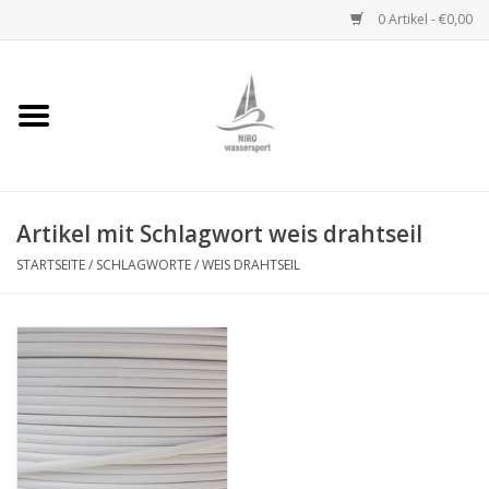
0 Artikel - €0,00
Startseite
Handwinden
Artikel mit Schlagwort weis drahtseil
Niro Ketten
STARTSEITE
/
SCHLAGWORTE
/
WEIS DRAHTSEIL
Niro Drahtseile
Niro Zubehör
Wantenseile
Niro Deckbeschläge