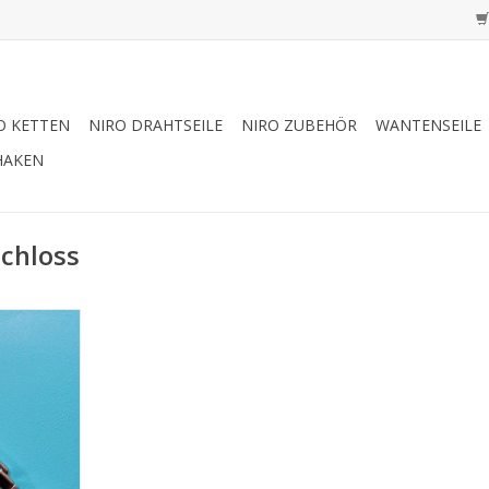
O KETTEN
NIRO DRAHTSEILE
NIRO ZUBEHÖR
WANTENSEILE
HAKEN
schloss
aken-Haken
elstahl
en-Haken
NZUFÜGEN