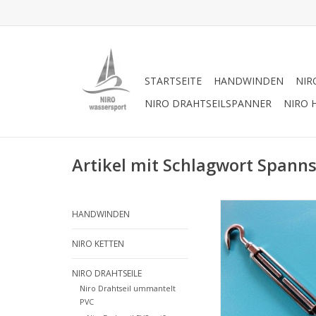
STARTSEITE
HANDWINDEN
NIR
NIRO DRAHTSEILSPANNER
NIRO 
Artikel mit Schlagwort Spann
Niro Spannschloss H
HANDWINDEN
A4 - AISI 316, Ed
Spannschloss Hak
NIRO KETTEN
ZUM WARENKORB HI
NIRO DRAHTSEILE
Niro Drahtseil ummantelt
PVC