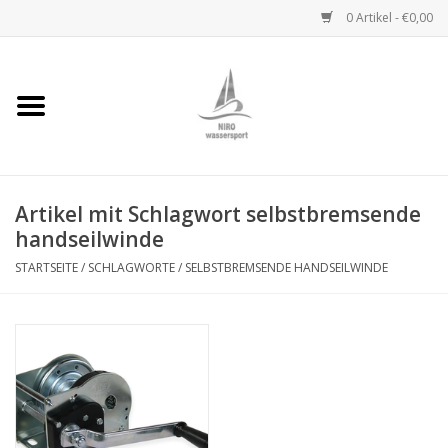
0 Artikel - €0,00
Startseite
Handwinden
Artikel mit Schlagwort selbstbremsende
Niro Ketten
handseilwinde
Niro Drahtseile
STARTSEITE
/
SCHLAGWORTE
/
SELBSTBREMSENDE HANDSEILWINDE
Niro Zubehör
Wantenseile
Niro Deckbeschläge