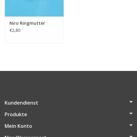
Niro Schäkel
Niro Ringmutter
Niro Drahtseilspanner
€2,80
Niro Haken
Kundendienst
Produkte
Mein Konto