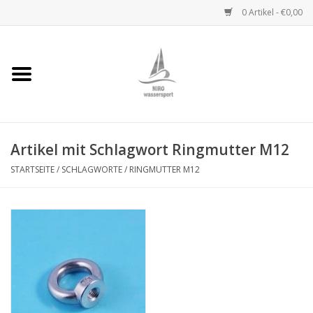
0 Artikel - €0,00
Startseite
Handwinden
Artikel mit Schlagwort Ringmutter M12
Niro Ketten
STARTSEITE
/
SCHLAGWORTE
/
RINGMUTTER M12
Niro Drahtseile
Niro Zubehör
Wantenseile
Niro Deckbeschläge