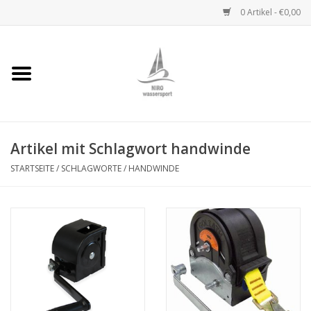
0 Artikel - €0,00
Startseite
Handwinden
Artikel mit Schlagwort handwinde
Niro Ketten
STARTSEITE
/
SCHLAGWORTE
/
HANDWINDE
Niro Drahtseile
Niro Zubehör
Wantenseile
Niro Deckbeschläge