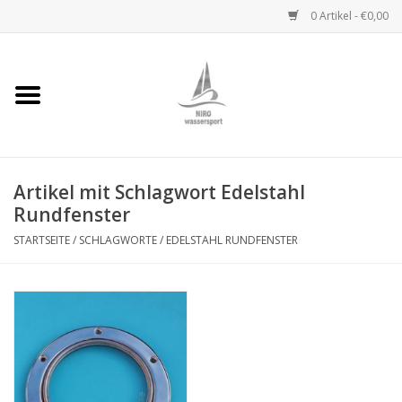
0 Artikel - €0,00
Startseite
Handwinden
Artikel mit Schlagwort Edelstahl
Niro Ketten
Rundfenster
Niro Drahtseile
STARTSEITE
/
SCHLAGWORTE
/
EDELSTAHL RUNDFENSTER
Niro Zubehör
Wantenseile
Niro Deckbeschläge