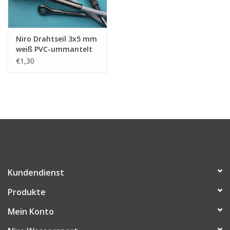
Niro Schäkel
Niro Drahtseil 3x5 mm
weiß PVC-ummantelt
Niro Drahtseilspanner
7x7
€1,30
Niro Haken
Kundendienst
Produkte
Mein Konto