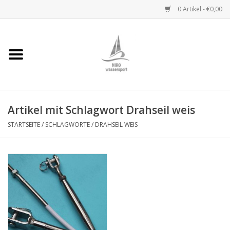
0 Artikel - €0,00
Startseite
Handwinden
Artikel mit Schlagwort Drahseil weis
Niro Ketten
STARTSEITE
/
SCHLAGWORTE
/
DRAHSEIL WEIS
Niro Drahtseile
Niro Zubehör
Wantenseile
Niro Deckbeschläge