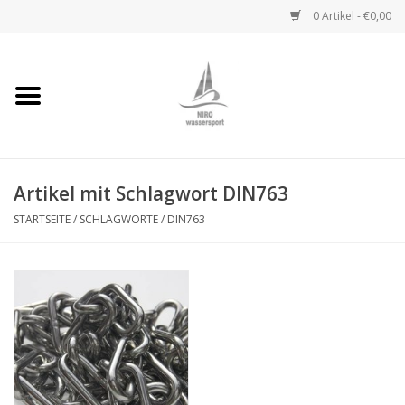
0 Artikel - €0,00
Startseite
Handwinden
Artikel mit Schlagwort DIN763
Niro Ketten
STARTSEITE
/
SCHLAGWORTE
/
DIN763
Niro Drahtseile
Niro Zubehör
Wantenseile
Niro Deckbeschläge