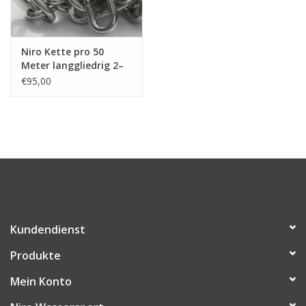
Niro Schäkel
Niro Kette pro 50
Meter langgliedrig 2–
Niro Drahtseilspanner
13mm. A4 - AISI 316
€95,00
Niro Haken
Kundendienst
Produkte
Mein Konto