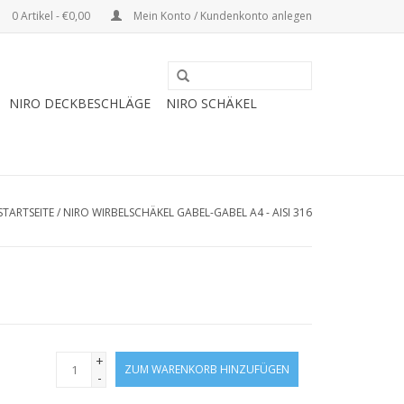
0 Artikel - €0,00
Mein Konto / Kundenkonto anlegen
NIRO DECKBESCHLÄGE
NIRO SCHÄKEL
STARTSEITE
/
NIRO WIRBELSCHÄKEL GABEL-GABEL A4 - AISI 316
+
ZUM WARENKORB HINZUFÜGEN
-