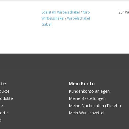
Edelstahl Wirbelschäkel
/
Niro
Zur Wu
Wirbelschäkel
/
Wirbelschäkel
Gabel
kte
Mein Konto
dukte
Kundenkonto anlegen
odukte
Meine Bestellungen
te
Meine Nachrichten (Tickets)
orte
Mein Wunschzettel
d