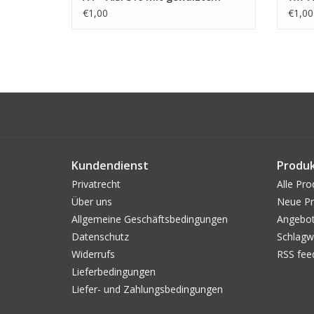
Terminal
Term
€1,00
€1,00
Kundendienst
Produ
Privatrecht
Alle Pro
Über uns
Neue Pr
Allgemeine Geschäftsbedingungen
Angebo
Datenschutz
Schlagw
Widerrufs
RSS fee
Lieferbedingungen
Liefer- und Zahlungsbedingungen