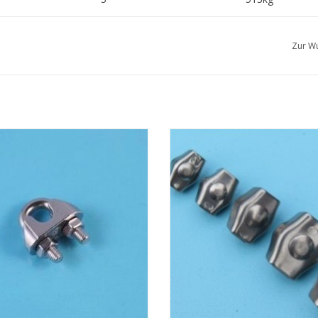
4
912kg
Zur Wu
5
1430kg
6
2050kg
7
2790kg
8
3650kg
o Drahtseilklemme A4 - AISI 316,
Niro simplex Drahtseilklemme A4 
Edelstahl Drahtseilklemme
316, Edelstahl simplex Drahtseil
UM WARENKORB HINZUFÜGEN
ZUM WARENKORB HINZUFÜG