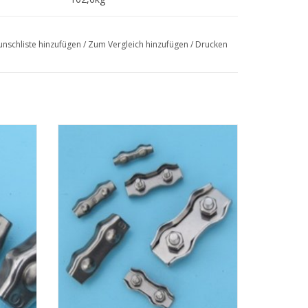
182,4kg
nschliste hinzufügen
/
Zum Vergleich hinzufügen
/
Drucken
286kg
410kg
558kg
730kg
– AISI
Niro duplex Drahtseilklemme A4 – AISI
klemme
316, Edelstahl duplex Drahtseilklemme
EN
ZUM WARENKORB HINZUFÜGEN