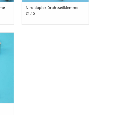
mme
Niro duplex Drahtseilklemme
€1,10
mme für
EN