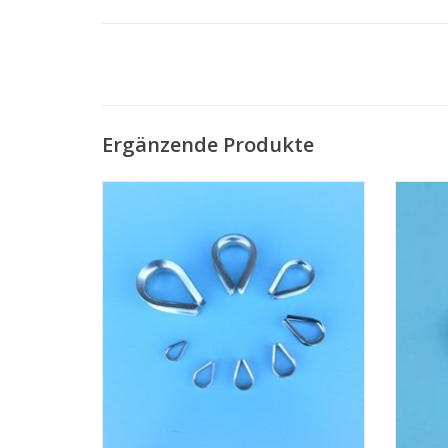
Ergänzende Produkte
Niro Kausche A4 - AISI 316, Edelstahl
Nir
Kausche
ZUM WARENKORB HINZUFÜGEN
Z