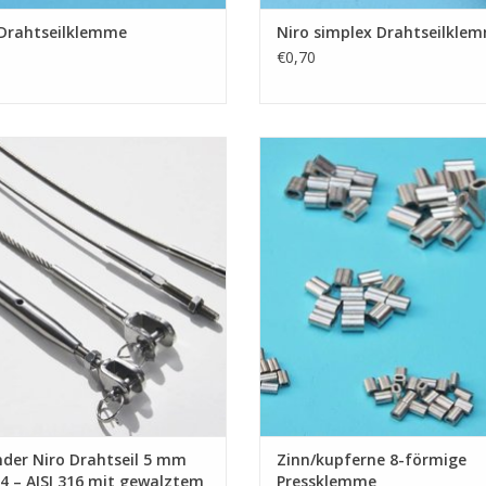
 Drahtseilklemme
Niro simplex Drahtseilkle
€0,70
änder edelstahl-Drahtseil 5 mm
Zinn/kupferne 8-förmige Presskle
esser Konstruktion 7 x 7 Niro A4 –
niro Drahtseile
16 mit unterschiedlichen gewalzten
ZUM WARENKORB HINZUFÜG
dverbindungen. Möglichkeiten:
Gabelterminal, Augterminal,
eterminal, Wantenspanner Gabel –
al. Drahtseil wird gemäß Ihrer Maß
UM WARENKORB HINZUFÜGEN
der Niro Drahtseil 5 mm
Zinn/kupferne 8-förmige
4 – AISI 316 mit gewalztem
Pressklemme