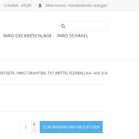
0 Artikel - €0,00
Mein Konto / Kundenkonto anlegen
NIRO DECKBESCHLÄGE
NIRO SCHÄKEL
ARTSEITE
/
NIRO DRAHTSEIL 7X7 (MITTEL FLEXIBEL) A4 - AISI 316
+
ZUM WARENKORB HINZUFÜGEN
-