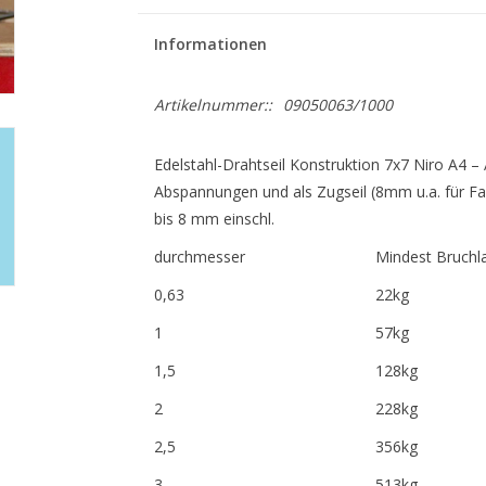
Informationen
Artikelnummer::
09050063/1000
Edelstahl-Drahtseil Konstruktion 7x7 Niro A4 – A
Abspannungen und als Zugseil (8mm u.a. für F
bis 8 mm einschl.
durchmesser
Mindest Bruchl
0,63
22kg
1
57kg
1,5
128kg
2
228kg
2,5
356kg
3
513kg