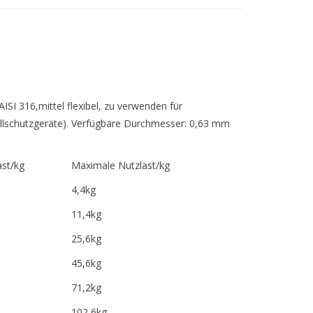
ISI 316,mittel flexibel, zu verwenden für
allschutzgeräte). Verfügbare Durchmesser: 0,63 mm
ast/kg
Maximale Nutzlast/kg
4,4kg
11,4kg
25,6kg
45,6kg
71,2kg
102,6kg