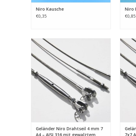
Niro Kausche
Niro
€0,35
€0,85
Geländer Niro Drahtseil 4mm 7x7,
Gel
Edelstahl Drahtseil 4mm, Drahtseil mit
Durchm
Endverbindung, Niro Wassersport,Niro
AISI 3
Drahtseil mit endverbindung, Edelstahl
En
Drahtseil mit Endverbindung, Drahtseil 7x7
Gewind
ZUM WARENKORB HINZUFÜGEN
Termin
Z
Geländer Niro Drahtseil 4 mm 7
Gelän
A4 – AISI 316 mit gewalztem
7x7 A