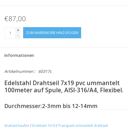
€87,00
+
ZUM WARENKORB HINZUFÜGEN
-
Informationen
Artikelnummer::
60317c
Edelstahl Drahtseil 7x19 pvc ummantelt
100meter auf Spule, AISI-316/A4, Flexibel.
Durchmesser:2-3mm bis 12-14mm
durchmesser
Mindestbruchlast/kg
maximal
drahseil kaufen
/
Drahtseil 7x19
/
Transpant ummantelt drahtseil
2
212kg
42,4kg