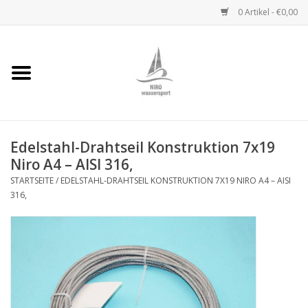
0 Artikel - €0,00
Startseite
Handwinden
Edelstahl-Drahtseil Konstruktion 7x19
Niro Ketten
Niro A4 – AISI 316,
STARTSEITE
/
EDELSTAHL-DRAHTSEIL KONSTRUKTION 7X19 NIRO A4 – AISI
Niro Drahtseile
316,
Niro Zubehör
Wantenseile
Niro Deckbeschläge