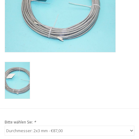
Niro Schäkel
Niro Drahtseilspanner
Niro Haken
Bitte wählen Sie:
*