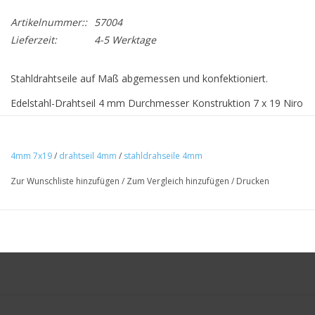
Artikelnummer::
57004
Lieferzeit:
4-5 Werktage
Stahldrahtseile auf Maß abgemessen und konfektioniert.
Edelstahl-Drahtseil 4 mm Durchmesser Konstruktion 7 x 19 Niro
A4 – AISI 316 mit unterschiedlichen gewalzten Endverbindungen.
Möglichkeiten: Gabelterminal, Augterminal, Gewindeterminal,
Wantenspanner Gabel – Terminal. Drahtseil wird gemäß Ihrer
4mm 7x19
/
drahtseil 4mm
/
stahldrahseile 4mm
Maßangabe abgemessen und konfektioniert
Zur Wunschliste hinzufügen
/
Zum Vergleich hinzufügen
/
Drucken
Abweichende Längen: auf Anfrage per E-Mail:
info@nirowassersport.de
Die maximale Stärke des Terminals ist 8,6mm in
Zusammenhang mit Durchlass Relingstütze/Geländer
Mindestbruchlast 850kg
Maximale Nutzlast ohne Endverbindung 170 kg