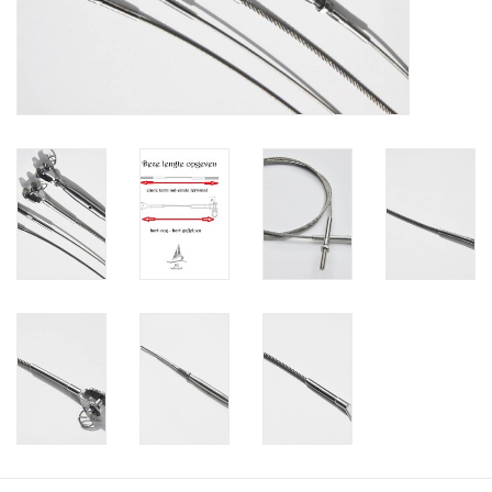
Niro Schäkel
Niro Drahtseilspanner
Niro Haken