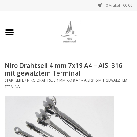
0 Artikel - €0,00
Startseite
Handwinden
Niro Drahtseil 4 mm 7x19 A4 – AISI 316
Niro Ketten
mit gewalztem Terminal
STARTSEITE
/
NIRO DRAHTSEIL 4 MM 7X19 A4 – AISI 316 MIT GEWALZTEM
Niro Drahtseile
TERMINAL
Niro Zubehör
Wantenseile
Niro Deckbeschläge