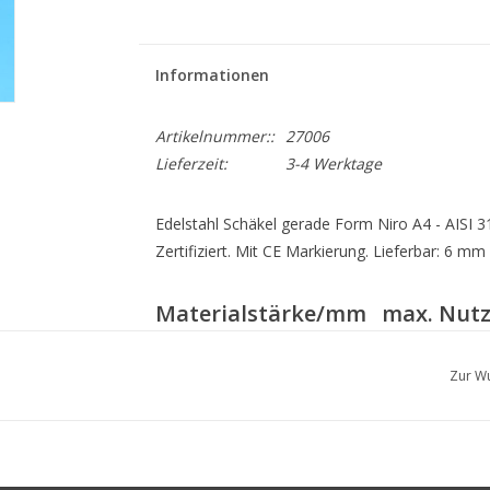
Informationen
Artikelnummer::
27006
Lieferzeit:
3-4 Werktage
Edelstahl Schäkel gerade Form Niro A4 - AISI 
Zertifiziert. Mit CE Markierung. Lieferbar: 6 m
Materialstärke/mm
max. Nutz
6
0,35
8
0,5
Zur Wu
9,5
0,8
11
1
12,7
1,25