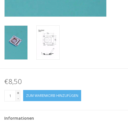
Niro Schäkel
Niro Drahtseilspanner
Niro Haken
€8,50
+
ZUM WARENKORB HINZUFÜGEN
-
Informationen