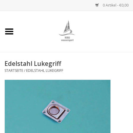
0 Artikel - €0,00
Startseite
Handwinden
Edelstahl Lukegriff
Niro Ketten
STARTSEITE
/
EDELSTAHL LUKEGRIFF
Niro Drahtseile
Niro Zubehör
Wantenseile
Niro Deckbeschläge